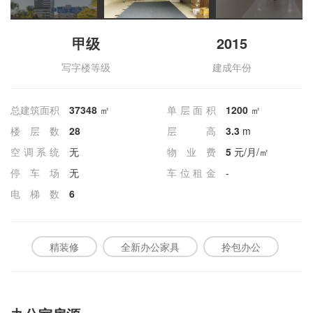
甲级
2015
写字楼等级
建成年份
总建筑面积
37348
㎡
单层面积
1200
㎡
楼层数
28
层高
3.3
m
空调系统
无
物业费
5
元/月/㎡
停车场
无
车位租金
-
电梯数
6
精装修
全新办公家具
拎包办公