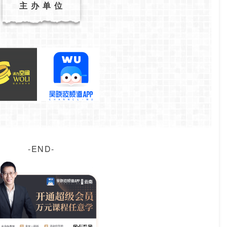
主 办 单 位
-END-