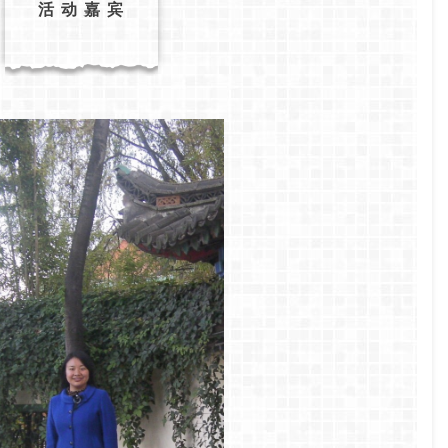
活 动 嘉 宾