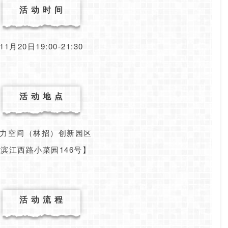
活 动 时 间
11月20日19:00-21:30
活 动 地 点
力空间（林招）创新园区
滨江西路小菜园146号】
活 动 流 程