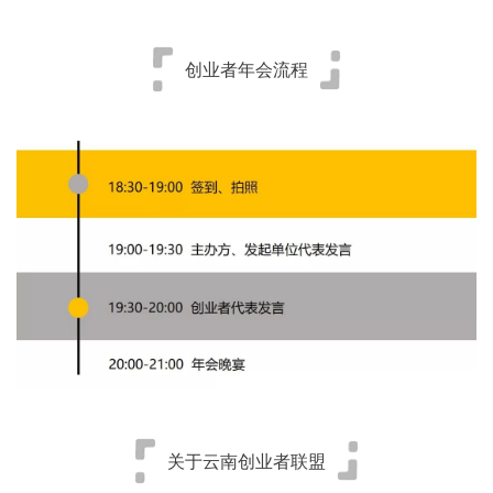
创业者年会流程
关于云南创业者联盟