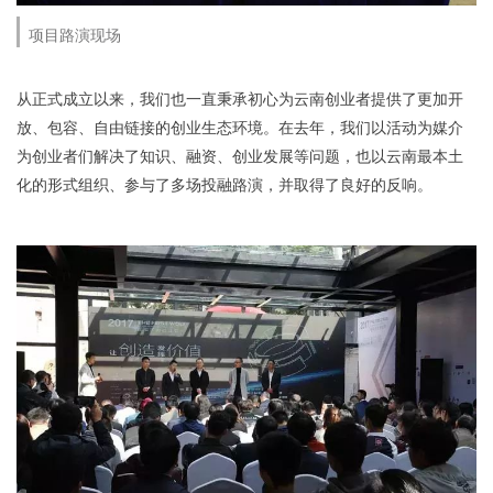
项目路演现场
从正式成立以来，我们也一直秉承初心为云南创业者提供了更加开
放、包容、自由链接的创业生态环境。在去年，我们以活动为媒介
为创业者们解决了知识、融资、创业发展等问题，也以云南最本土
化的形式组织、参与了多场投融路演，并取得了良好的反响。