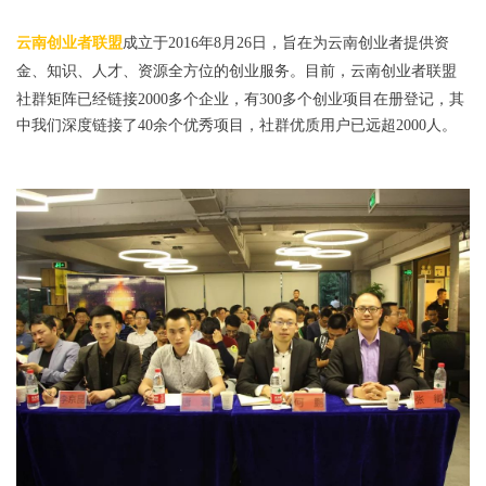
云南创业者联盟
成立于2016年8月26日，旨在为云南创业者提供资
金、知识、人才、资源全方位的创业服务。
目前，云南创业者联盟
社群矩阵已经链接2000多个企业，有300多个创业项目在册登记，其
中我们深度链接了40余个优秀项目，社群优质用户已远超2000人
。