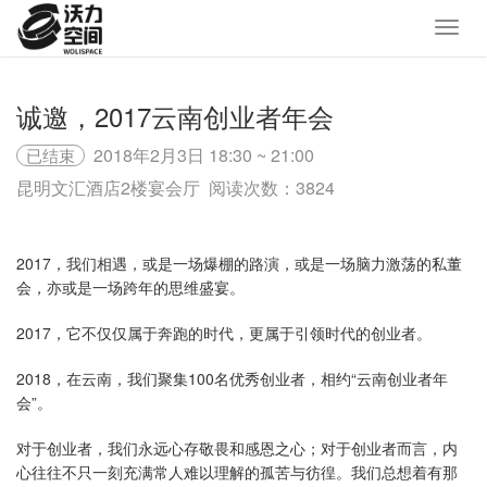
诚邀，2017云南创业者年会
2018年2月3日 18:30 ~ 21:00
已结束
昆明文汇酒店2楼宴会厅
阅读次数：3824
2017，我们相遇，或是一场爆棚的路演，或是一场脑力激荡的私董
会，亦或是一场跨年的思维盛宴。
2017，它不仅仅属于奔跑的时代，更属于引领时代的创业者。
2018，在云南，我们聚集100名优秀创业者，相约“云南创业者年
会”。
对于创业者，我们永远心存敬畏和感恩之心；对于创业者而言，内
心往往不只一刻充满常人难以理解的孤苦与彷徨。我们总想着有那