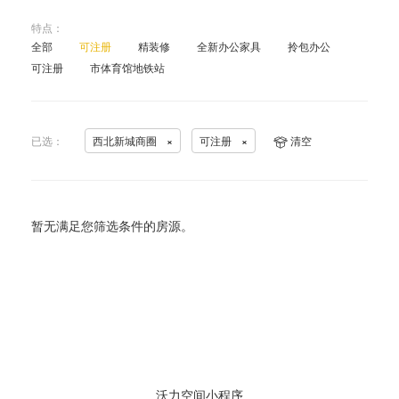
特点：
全部
可注册
精装修
全新办公家具
拎包办公
可注册
市体育馆地铁站
已选：
西北新城商圈
×
可注册
×
清空
暂无满足您筛选条件的房源。
沃力空间小程序