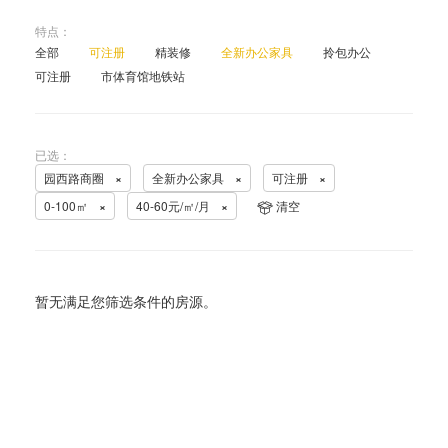
特点：
全部
可注册
精装修
全新办公家具
拎包办公
可注册
市体育馆地铁站
已选：
园西路商圈
×
全新办公家具
×
可注册
×
0-100㎡
×
40-60元/㎡/月
×
清空
暂无满足您筛选条件的房源。