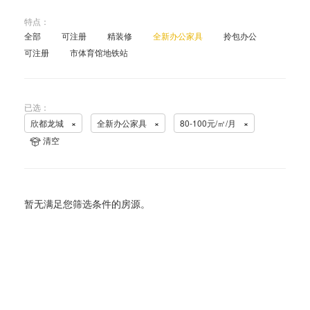
特点：
全部
可注册
精装修
全新办公家具
拎包办公
可注册
市体育馆地铁站
已选：
欣都龙城
×
全新办公家具
×
80-100元/㎡/月
×
清空
暂无满足您筛选条件的房源。