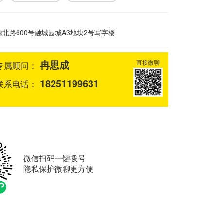
北路600号融城园城A3地块2号写字楼
冉思成
直接微聊
专属顾问：
18251199631
联系电话：
微信扫码一键拨号
隐私保护微聊更方便