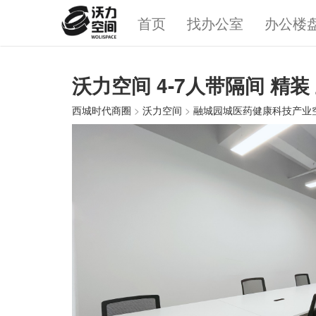
首页
找办公室
办公楼
沃力空间 4-7人带隔间 精
西城时代商圈
>
沃力空间
>
融城园城医药健康科技产业