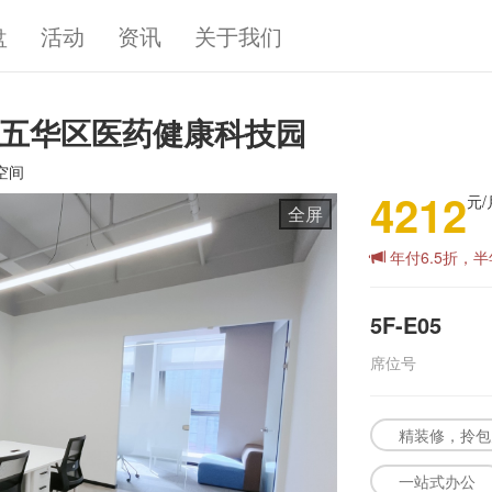
盘
活动
资讯
关于我们
装 五华区医药健康科技园
空间
4212
元/
全屏
年付6.5折，半
5F-E05
席位号
精装修，拎包
一站式办公