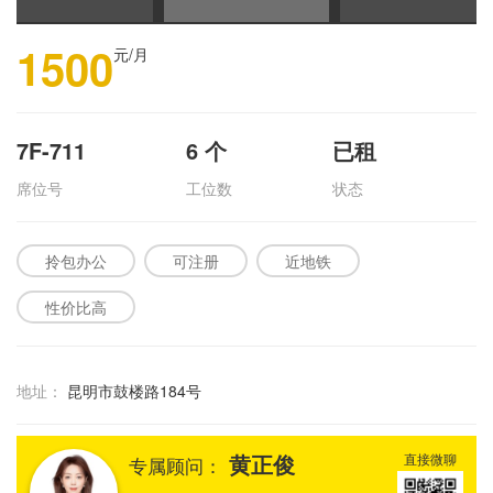
1500
元/月
7F-711
6
个
已租
席位号
工位数
状态
拎包办公
可注册
近地铁
性价比高
地址：
昆明市鼓楼路184号
黄正俊
直接微聊
专属顾问：