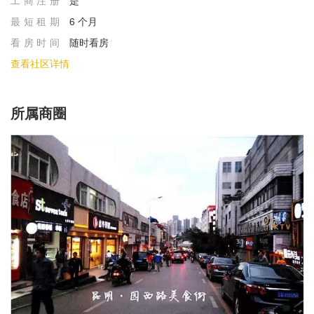
⼯商注册
是
最短租期
6 个月
看房时间
随时看房
查看社区详情
所属商圈