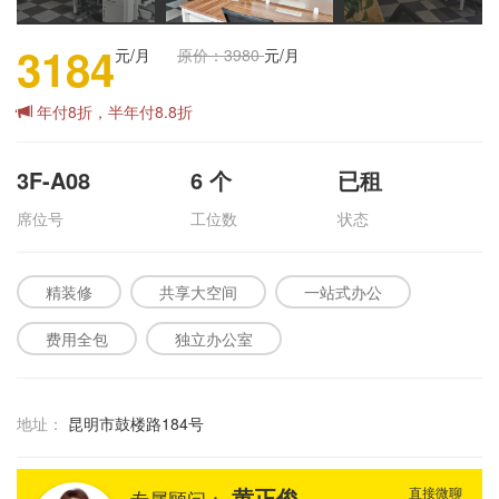
3184
元/月
原价：3980
元/月
年付8折，半年付8.8折
3F-A08
6
个
已租
席位号
工位数
状态
精装修
共享大空间
一站式办公
费用全包
独立办公室
地址：
昆明市鼓楼路184号
黄正俊
直接微聊
专属顾问：