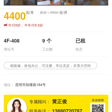
4400
元/月
原价：5500
元/月
年付8折，半年付8.8折
4F-408
9
个
已租
席位号
工位数
状态
精装修，拎包办公，可注册，车位充足，共享大空间
地址：
昆明市鼓楼路184号
黄正俊
直接微聊
专属顾问：
13880720787
联系电话：