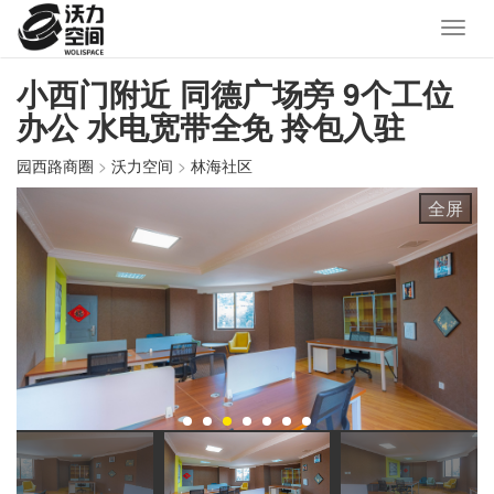
小西门附近 同德广场旁 9个工位
办公 水电宽带全免 拎包入驻
园西路商圈
>
沃力空间
>
林海社区
全屏