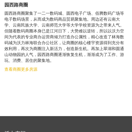
园西路商圈
圆西路商圈聚集了一二一数码城、圆西电子广场、佰腾数码广场等
电子数码场景，从而成为数码商品贸易聚集地。周边还有云南大
学、云南民族大学、云南师范大学等大学学校资源为之带来人气。
但随着数码商圈本身已是江河日下，大势难以逆转，所以以沃力空
间为代表的专业商办运营商倾力打造办公属性，精心改造了林海数
码城为沃力林海联合办公社区，让商圈的核心楼宇资源得到充分有
效利用，再次为商圈注入新活力，创造新生机。再加上翠湖和圆通
山动物园的人气，园西路商圈逐渐恢复生机，渐渐成为了工作、游
玩、消费、居住的聚集地。
查看商圈更多房源