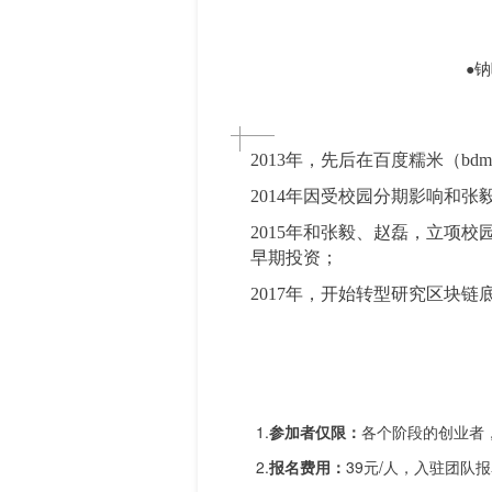
钠
●
2013年，先后在百度糯米（bd
2014年因受校园分期影响和
2015年和张毅、赵磊，立项校
早期投资；
2017
年
，
开始转型研究区块链
1.
参加者仅限：
各个阶段的创业者
2.
报名费用：
39元/人，
入驻团队报