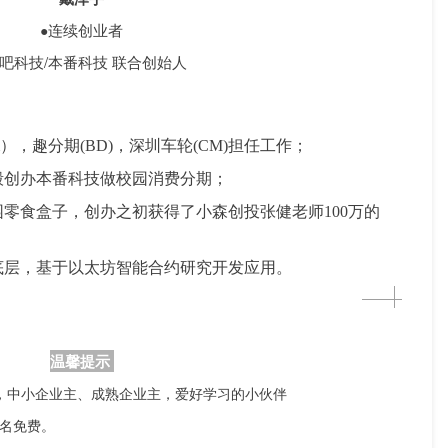
连续创业者
●
吧科技
/本番科技 联合创始人
m），趣分期(BD)，深圳车轮(CM)担任工作；
张毅创办本番科技做校园消费分期；
园零食盒子，创办之初获得了小森创投张健老师100万的
底层，基于以太坊智能合约研究开发应用。
温馨提示
，
中小企业主、成熟企业主，
爱好学习的小伙伴
名免费。