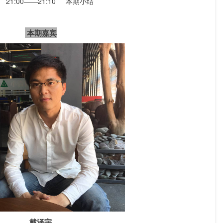
       21:00——21:10     本期小结
本期嘉宾
戴泽宇