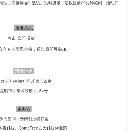
为准，不接待临
时造访。准时进场，建议提前20分钟签到，活动开
报名方式
点击“立即报名”，
会有专人联系审核，通过后即可参加。
活动地点
力空间•林海社区3F大会议室
昆明市五华区鼓楼区184号
主办方
沃力空间、云南创业者联盟
本番科技、ComeTree云大科技创业园