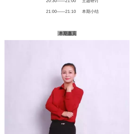
         20:30——21:00     主题研讨
         21:00——21:10     本期小结
本期嘉宾