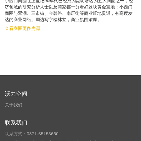
小西门商圈在上世纪90年代已经成为昆明著名的五大商圈之一，经
济领域的研究分析人士以及商家都十分看好这块黄金宝地；小西门
商圈与翠湖、三市街、金碧路、南屏街等商业旺地贯通，有高度发
达的商业网络。周边写字楼林立，商业氛围浓厚。
查看商圈更多房源
沃力空间
关于我们
联系我们
联系方式：
0871-65153650