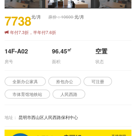
7738
元/月
原价：10600
元/月
年付7.3折，半年付7.6折
㎡
14F-A02
96.45
空置
房号
面积
状态
全新办公家具
拎包办公
可注册
市体育馆地铁站
人民西路
地址：
昆明市西山区人民西路保利中心
直接微聊