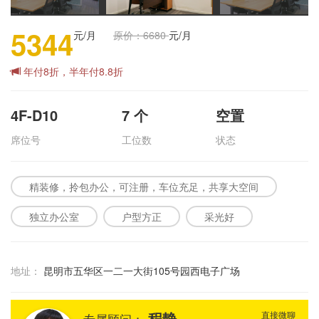
5344
元/月
原价：6680
元/月
年付8折，半年付8.8折
4F-D10
7
个
空置
席位号
工位数
状态
精装修，拎包办公，可注册，车位充足，共享大空间
独立办公室
户型方正
采光好
地址：
昆明市五华区一二一大街105号园西电子广场
程静
直接微聊
专属顾问：