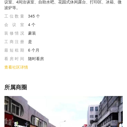
议室、4间洽谈室、自助水吧、花园式休闲露台、打印区、冰箱、微
波炉等。
工位数量
345 个
会议室
4 个
装修情况
豪装
⼯商注册
是
最短租期
6 个月
看房时间
随时看房
查看社区详情
所属商圈