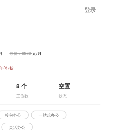
登录
月
原价：6380
元/月
年付7折
8
个
空置
工位数
状态
拎包办公
一站式办公
灵活办公