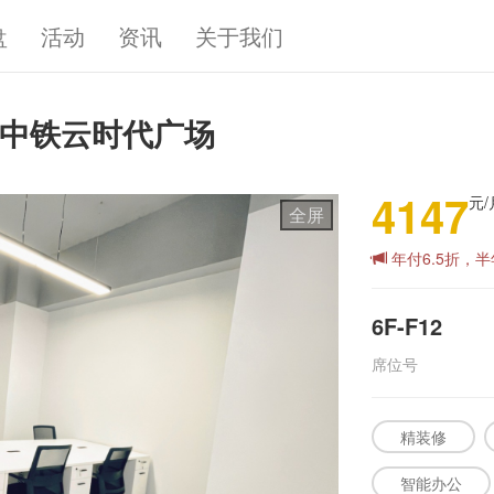
盘
活动
资讯
关于我们
装 中铁云时代广场
4147
元/
全屏
年付6.5折，半
6F-F12
席位号
精装修
智能办公