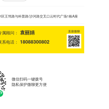
华区王筇路与科普路/沙河路交叉口云时代广场1栋A座
袁丽娟
直接微聊
专属顾问：
18088300802
联系电话：
微信扫码一键拨号
隐私保护微聊更方便