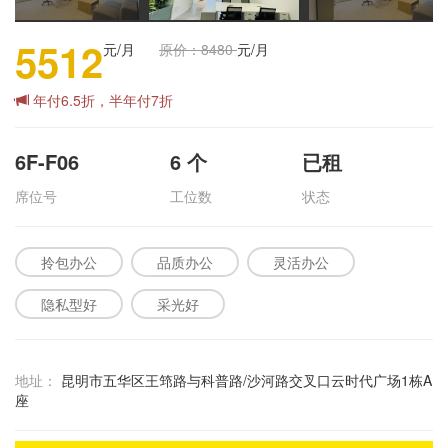
5512
元/月
原价：8480
元/月
年付6.5折，半年付7折
6F-F06
6
个
已租
席位号
工位数
状态
拎包办公
品质办公
灵活办公
隐私型好
采光好
地址：
昆明市五华区王筇路与科普路/沙河路交叉口云时代广场1栋A
座