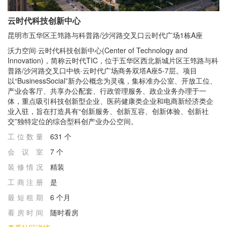
云时代科技创新中心
昆明市五华区王筇路与科普路/沙河路交叉口云时代广场1栋A座
沃力空间·云时代科技创新中心(Center of Technology and
Innovation)，简称云时代TIC，位于五华区西北新城片区王筇路与科
普路/沙河路交叉口中铁·云时代广场商务双塔A座5-7层。项目
以“BusinessSocial”新办公概念为灵魂，集标准办公室、开放工位、
产业会客厅、共享办公配套、行政管理服务、政企业务办理于一
体，重点吸引科技创新型企业、医药健康类企业和电商新经济类企
业入驻，旨在打造具有“创新服务、创新互容、创新体验、创新社
交”独特定位的综合型科创产业办公空间。
工位数量
631 个
会议室
7 个
装修情况
精装
⼯商注册
是
最短租期
6 个月
看房时间
随时看房