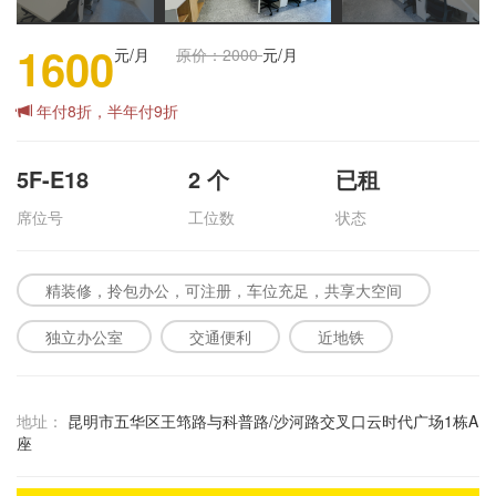
1600
元/月
原价：2000
元/月
年付8折，半年付9折
5F-E18
2
个
已租
席位号
工位数
状态
精装修，拎包办公，可注册，车位充足，共享大空间
独立办公室
交通便利
近地铁
地址：
昆明市五华区王筇路与科普路/沙河路交叉口云时代广场1栋A
座