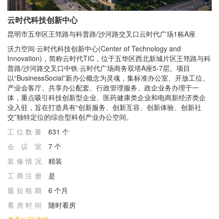
云时代科技创新中心
昆明市五华区王筇路与科普路/沙河路交叉口云时代广场1栋A座
沃力空间·云时代科技创新中心(Center of Technology and
Innovation)，简称云时代TIC，位于五华区西北新城片区王筇路与科
普路/沙河路交叉口中铁·云时代广场商务双塔A座5-7层。项目
以“BusinessSocial”新办公概念为灵魂，集标准办公室、开放工位、
产业会客厅、共享办公配套、行政管理服务、政企业务办理于一
体，重点吸引科技创新型企业、医药健康类企业和电商新经济类企
业入驻，旨在打造具有“创新服务、创新互容、创新体验、创新社
交”独特定位的综合型科创产业办公空间。
工位数量
631 个
会议室
7 个
装修情况
精装
⼯商注册
是
最短租期
6 个月
看房时间
随时看房