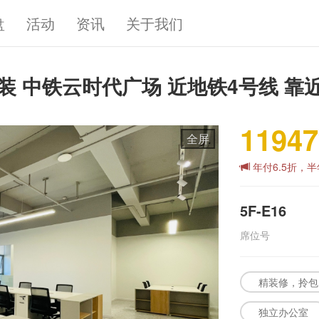
盘
活动
资讯
关于我们
 精装 中铁云时代广场 近地铁4号线 
11947
全屏
年付6.5折，半
5F-E16
席位号
精装修，拎包
独立办公室