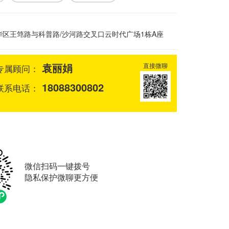
华区王筇路与科普路/沙河路交叉口云时代广场1栋A座
袁丽娟
直接微聊
专属顾问：
18088300802
联系电话：
微信扫码一键拨号
隐私保护微聊更方便