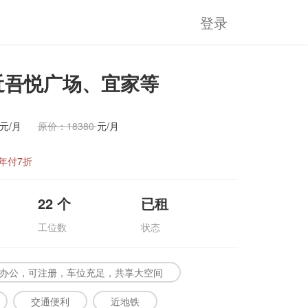
登录
靠近吾悦广场、宜家等
元/月
原价：18380
元/月
年付7折
22
个
已租
工位数
状态
办公，可注册，车位充足，共享大空间
交通便利
近地铁