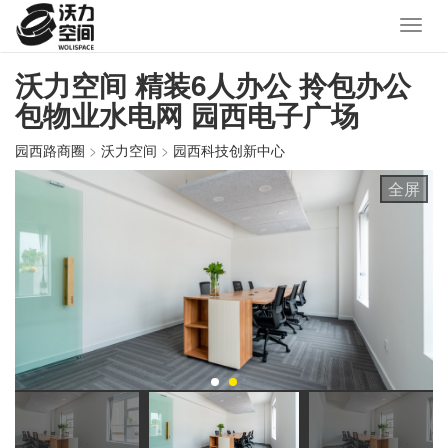
沃力空间 精装6人办公 拎包办公
包物业水电网 园西电子广场
园西路商圈
>
沃力空间
>
园西科技创新中心
全屏