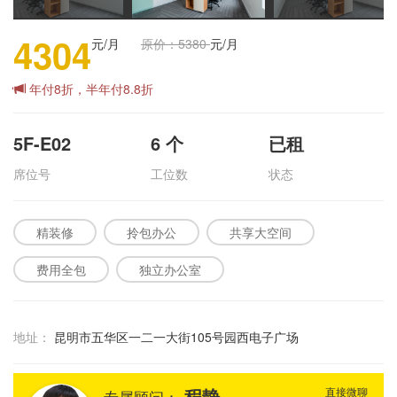
4304
元/月
原价：5380
元/月
年付8折，半年付8.8折
5F-E02
6
个
已租
席位号
工位数
状态
精装修
拎包办公
共享大空间
费用全包
独立办公室
地址：
昆明市五华区一二一大街105号园西电子广场
程静
直接微聊
专属顾问：