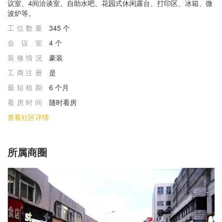
议室、4间洽谈室、自助水吧、花园式休闲露台、打印区、冰箱、微
波炉等。
工位数量
345 个
会议室
4 个
装修情况
豪装
⼯商注册
是
最短租期
6 个月
看房时间
随时看房
查看社区详情
所属商圈