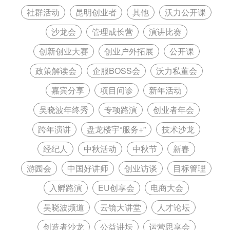
社群活动
昆明创业者
其他
沃力公开课
沙龙会
管理成长营
演讲比赛
创新创业大赛
创业户外拓展
公开课
政策解读会
企服BOSS会
沃力私董会
嘉宾分享
项目问诊
新年活动
吴晓波年终秀
专项路演
创业者年会
跨年演讲
盘龙楼宇“服务+”
技术沙龙
经纪人
中秋活动
中秋节
新春
游园会
中国好讲师
创业访谈
目标管理
入孵路演
EU创享会
电商大会
吴晓波频道
云镜大讲堂
人才论坛
创造者沙龙
公益讲坛
运营思享会