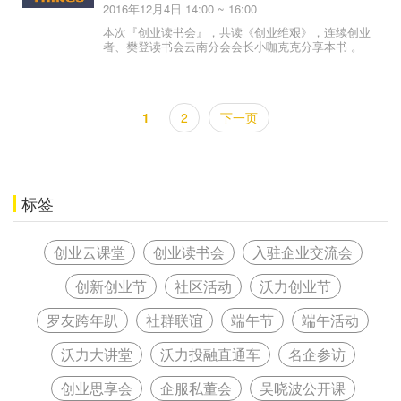
2016年12月4日 14:00 ~ 16:00
本次『创业读书会』，共读《创业维艰》，连续创业
者、樊登读书会云南分会会长小咖克克分享本书 。
1
2
下一页
标签
创业云课堂
创业读书会
入驻企业交流会
创新创业节
社区活动
沃力创业节
罗友跨年趴
社群联谊
端午节
端午活动
沃力大讲堂
沃力投融直通车
名企参访
创业思享会
企服私董会
吴晓波公开课