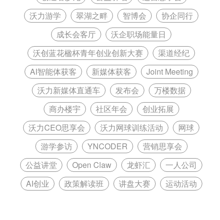
沃力游学
翠湖之畔
智博会
协企同行
成长会客厅
沃企职场能量日
沃创蓝花楹杯青年创业创新大赛
渠道经纪
AI智能体获客
新媒体获客
Joint Meeting
沃力新媒体直通车
发布会
万楼数据
商办楼宇
社区年会
创业拓展
沃力CEO思享会
沃力网球训练活动
网球
游学参访
YNCODER
营销思享会
公益讲堂
Open Claw
龙虾汇
一人公司
AI创业
政策解读班
讲盘大赛
运动活动